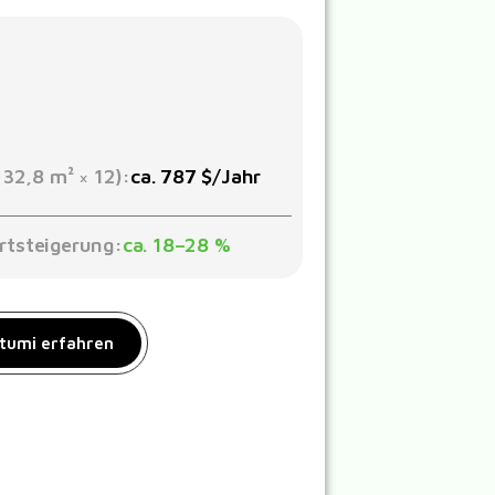
 32,8 m² × 12):
ca. 787 $/Jahr
rtsteigerung:
ca. 18–28 %
tumi erfahren