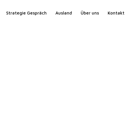
Strategie Gespräch
Ausland
Über uns
Kontakt
ilien an
!
sebar,
genden
klusive
n zu
00 € pro