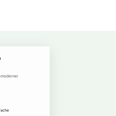
?
t moderner
fache