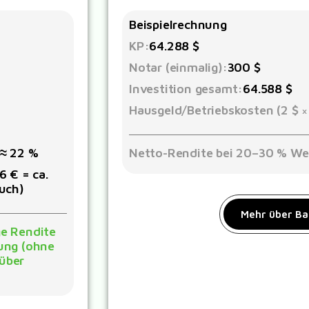
Beispielrechnung
KP:
64.288 $
Notar (einmalig):
300 $
Investition gesamt:
64.588 $
Hausgeld/Betriebskosten (2 $ ×
 ≈ 22 %
Netto-Rendite bei 20–30 % We
 € = ca.
uch)
Mehr über Ba
ge Rendite
lung (ohne
über